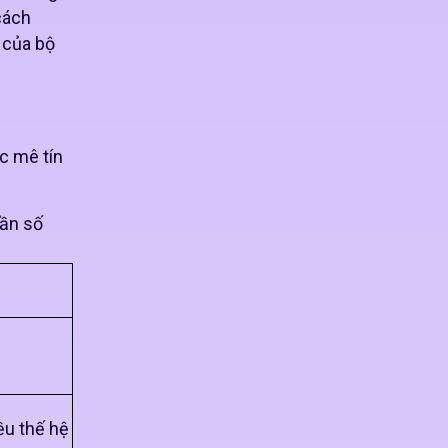
cách
 của bộ
c mê tín
hần số
ều thế hệ