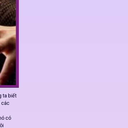
 ta biết
a các
nó có
ôi