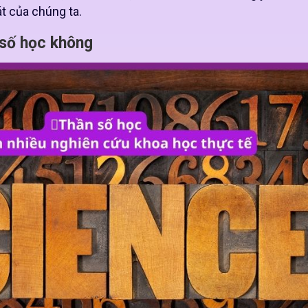
t của chúng ta.
n số học không