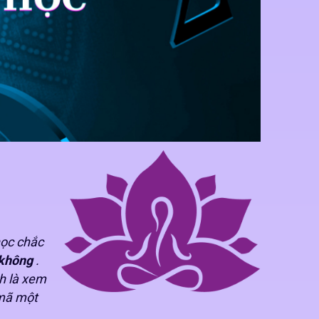
học chắc
 không
.
nh là xem
mã một