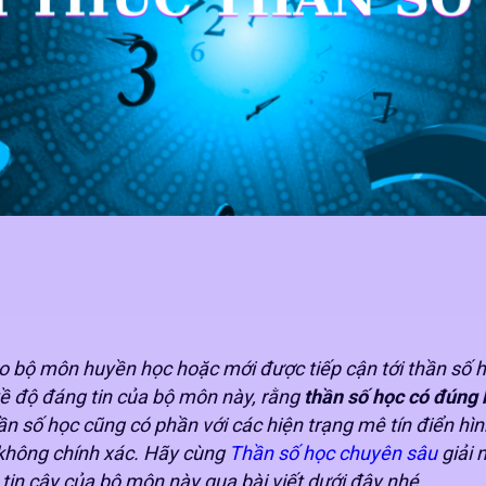
 bộ môn huyền học hoặc mới được tiếp cận tới thần số 
về độ đáng tin của bộ môn này, rằng
thần số học có đúng
n số học cũng có phần với các hiện trạng mê tín điển hì
c không chính xác. Hãy cùng
Thần số học chuyên sâu
giải 
ộ tin cậy của bộ môn này qua bài viết dưới đây nhé.