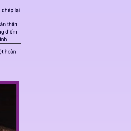
 chép lại
bản thân
ng điểm
ình
ệt hoàn