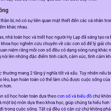
hông
thần bí, nó có sự liên quan mật thiết đến các cá nhân tr
điểm khác nhau.
s, nhà toán học và triết học người Hy Lạp đã sáng tạo ra
n khoa học nghiên cứu chuyên về các con số để lý giải ch
uan niệm rằng mỗi con số đều có dạng sóng rung khác n
 nói lên những đặc điểm tính cách, cảm xúc, tình cảm kh
 thường mang 2 tầng ý nghĩa tốt và xấu. Tuy nhiên nếu bi
 léo, bạn hoàn toàn có thể làm chủ được cuộc sống của
an hơn.
ần số học hoàn toàn dựa theo
con số và biểu đồ
chứ khôn
là một bộ môn dựa theo khoa học, giúp chúng ta hiểu hơn
đi trong cuộc sống. Tất cả đều có căn cứ chứ không phả