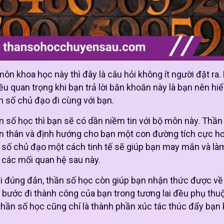
ôn khoa học này thì đây là câu hỏi không ít người đặt ra. 
ều quan trọng khi bạn trả lời băn khoăn này là bạn nên hiể
 số chủ đạo đi cùng với bạn.
n số học thì bạn sẽ có dần niềm tin với bộ môn này. Thần
n thân và định hướng cho bạn một con đường tích cực hơ
 số chủ đạo một cách tinh tế sẽ giúp bạn may mắn và là
 các mối quan hệ sau này.
i đúng đắn, thần số học còn giúp bạn nhận thức được v
i bước đi thành công của bạn trong tương lai đều phụ thu
 thần số học cũng chỉ là thành phần xúc tác thúc đẩy bạn