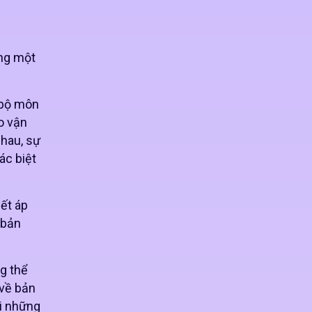
ong một
 bộ môn
o vận
hau, sự
ác biệt
ết áp
 bản
g thể
 về bản
i những