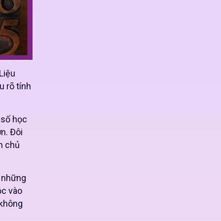
Liệu
u rõ tính
 số học
n. Đôi
m chủ
ề những
ộc vào
 không