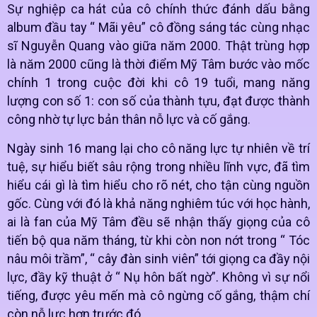
Sự nghiệp ca hát của cô chính thức đánh dấu bằng
album đầu tay “ Mãi yêu” cô đồng sáng tác cùng nhạc
sĩ
Nguyễn Quang
vào giữa năm 2000. Thật trùng hợp
là năm 2000 cũng là thời điểm Mỹ Tâm bước vào mốc
chính 1 trong cuộc đời khi cô 19 tuổi, mang năng
lượng con số 1: con số của thành tựu, đạt được thành
công nhờ tự lực bản thân nỗ lực và cố gắng.
Ngày sinh 16 mang lại cho cô năng lực tự nhiên về trí
tuệ, sự hiểu biết sâu rộng trong nhiều lĩnh vực, đã tìm
hiểu cái gì là tìm hiểu cho rõ nét, cho tận cùng nguồn
gốc. Cùng với đó là khả năng nghiêm túc với học hành,
ai là fan của Mỹ Tâm đều sẽ nhận thấy giọng của cô
tiến bộ qua năm tháng, từ khi còn non nớt trong “ Tóc
nâu môi trầm”, “ cây đàn sinh viên” tới giọng ca đầy nội
lực, đầy kỹ thuật ở “ Nụ hôn bất ngờ”. Không vì sự nổi
tiếng, được yêu mến mà cô ngừng cố gắng, thậm chí
còn nỗ lực hơn trước đó.