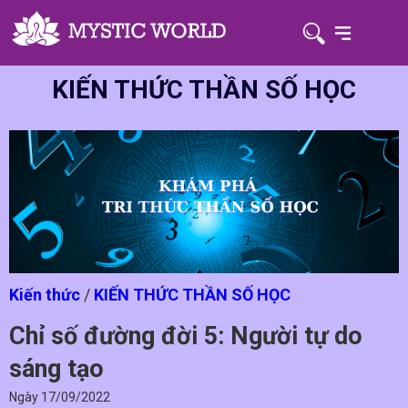
KIẾN THỨC THẦN SỐ HỌC
Kiến thức
/
KIẾN THỨC THẦN SỐ HỌC
Chỉ số đường đời 5: Người tự do
sáng tạo
Ngày
17/09/2022