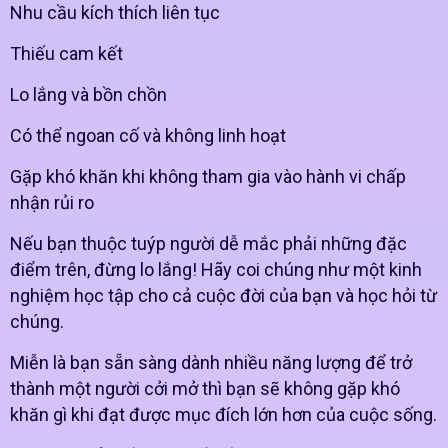
Nhu cầu kích thích liên tục
Thiếu cam kết
Lo lắng và bồn chồn
Có thể ngoan cố và không linh hoạt
Gặp khó khăn khi không tham gia vào hành vi chấp
nhận rủi ro
Nếu bạn thuộc tuýp người dễ mắc phải những đặc
điểm trên, đừng lo lắng! Hãy coi chúng như một kinh
nghiệm học tập cho cả cuộc đời của bạn và học hỏi từ
chúng.
Miễn là bạn sẵn sàng dành nhiều năng lượng để trở
thành một người cởi mở thì bạn sẽ không gặp khó
khăn gì khi đạt được mục đích lớn hơn của cuộc sống.