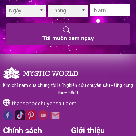
Ngày
Tháng
Tôi muốn xem ngay
Kim chỉ nam của chúng tôi là "Nghiên cứu chuyên sâu - Ứng dụng
thực tiễn"!
thansohocchuyensau.com
Chính sách
Giới thiệu