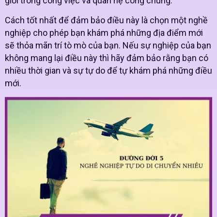
giỏi trong công việc và quan hệ công chúng.
Cách tốt nhất để đảm bảo điều này là chọn một nghề
nghiệp cho phép bạn khám phá những địa điểm mới
sẽ thỏa mãn trí tò mò của bạn. Nếu sự nghiệp của bạn
không mang lại điều này thì hãy đảm bảo rằng bạn có
nhiều thời gian và sự tự do để tự khám phá những điều
mới.