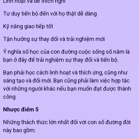
Linh hoạt và dễ thích nghi
Tư duy tiến bộ đến với họ thật dễ dàng
Kỹ năng giao tiếp tốt
Tận hưởng sự thay đổi và trải nghiệm mới
Ý nghĩa số học của con đường cuộc sống số năm là
bạn ở đây để trải nghiệm sự thay đổi và tiến bộ.
Bạn phải học cách linh hoạt và thích ứng, cũng như
sáng tạo và đổi mới. Bạn cũng phải làm việc hợp tác
với những người khác nếu bạn muốn đạt được thành
công.
Nhược điểm 5
Những thách thức lớn nhất đối với con số đường đời
này bao gồm: