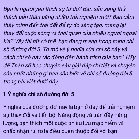
Bạn là người yêu thích sự tự do? Bạn sẵn sàng thử
thách bản thân bằng nhiều trải nghiệm mới? Bạn cảm
thấy mình đến trái đất để tự do sáng tạo, mang lại
thay đổi cuộc sống và thói quan của nhiều người ngoài
kia? Vậy thì rất có thể, bạn đang mang trong mình chỉ
số đường đời 5. Tò mò về ý nghĩa của chỉ số này và
cách chỉ số này tác động đến hành trình của bạn? Hãy
để Thần số học chuyên sâu giải đáp chi tiết và chuyên
sâu nhất những gì bạn cần biết về chỉ số đường đời 5
trong bài viết dưới đây.
1.Ý nghĩa chỉ số đường đời 5
Ý nghĩa của đường đời này là bạn ở đây để trải nghiệm
sự thay đổi và tiến bộ. Năng động và tràn đầy năng
lượng, bạn thích một cuộc phiêu lưu mạo hiểm và
chấp nhận rủi ro là điều quen thuộc đối với bạn.