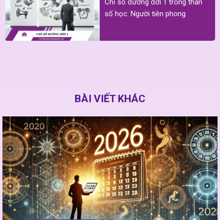
Chỉ số đường đời 1 trong thần
số học: Người tiên phong
BÀI VIẾT KHÁC