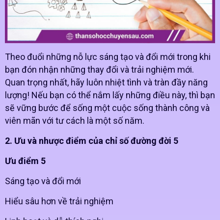
Theo đuổi những nỗ lực sáng tạo và đổi mới trong khi
bạn đón nhận những thay đổi và trải nghiệm mới.
Quan trọng nhất, hãy luôn nhiệt tình và tràn đầy năng
lượng! Nếu bạn có thể nắm lấy những điều này, thì bạn
sẽ vững bước để sống một cuộc sống thành công và
viên mãn với tư cách là một số năm.
2. Ưu và nhược điểm của chỉ số đường đời 5
Ưu điểm 5
Sáng tạo và đổi mới
Hiểu sâu hơn về trải nghiệm