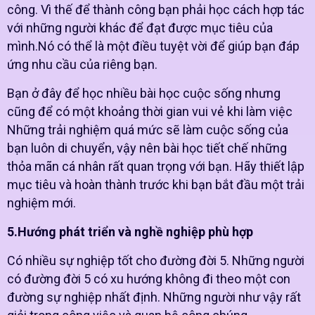
công. Vì thế để thành công bạn phải học cách hợp tác
với những người khác để đạt được mục tiêu của
mình.Nó có thể là một điều tuyệt vời để giúp bạn đáp
ứng nhu cầu của riêng bạn.
Bạn ở đây để học nhiều bài học cuộc sống nhưng
cũng để có một khoảng thời gian vui vẻ khi làm việc
Những trải nghiệm quá mức sẽ làm cuộc sống của
bạn luôn di chuyển, vậy nên bài học tiết chế những
thỏa mãn cá nhân rất quan trọng với bạn. Hãy thiết lập
mục tiêu và hoàn thành trước khi bạn bắt đầu một trải
nghiệm mới.
5.Hướng phát triển và nghề nghiệp phù hợp
Có nhiều sự nghiệp tốt cho đường đời 5. Những người
có đường đời 5 có xu hướng không đi theo một con
đường sự nghiệp nhất định. Những người như vậy rất