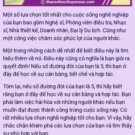
Một số lựa chọn tốt nhất cho cuộc sống nghề nghiệp
của bạn bao gồm Nghệ sĩ, Phóng viên điều tra, Nhạc
sĩ, Nhà thiết kế, Doanh nhân, Đại lý Du lịch. Cũng như
một công việc chăm sóc phúc lợi của người khác.
Một trong những cách dễ nhất để biết điều này là tìm
hiểu thêm về nó. Điều này cũng có nghĩa là bạn giỏi ra
quyết định! Nếu số đường đời của bạn là 5, thì bạn ở
đây để học về sự cân bằng, tiết chế và hợp tác.
Tóm lại, nếu số đường đời của bạn là 5, thì hãy biết
rằng bạn ở đây để học về sự cân bằng và hợp tác. Bạn
phải làm việc hài hòa với những người khác nếu bạn
muốn đạt được thành công trong cuộc sống này. Có
rất nhiều lựa chọn nghề nghiệp tốt cho bạn. Vì vậy, hãy
chắc chắn khám phá các lựa chọn của bạn và tìm thấy
sự phù hợp với bạn.