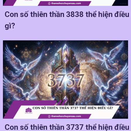
Con số thiên thần 3838 thể hiện điều
gì?
Con số thiên thần 3737 thể hiện điều