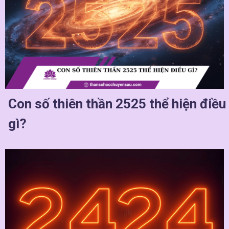
Con số thiên thần 2525 thể hiện điều
gì?