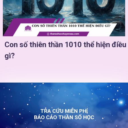
Con số thiên thần 1010 thể hiện điều
gì?
TRA CỨU MIỄN PHÍ
BÁO CÁO THẦN SỐ HỌC