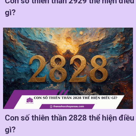
Con số thiên thần 2929 thể hiện điều
gì?
Con số thiên thần 2828 thể hiện điều
gì?