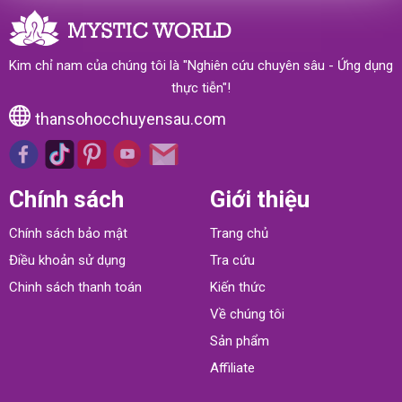
Kim chỉ nam của chúng tôi là "Nghiên cứu chuyên sâu - Ứng dụng
thực tiễn"!
thansohocchuyensau.com
Chính sách
Giới thiệu
Chính sách bảo mật
Trang chủ
Điều khoản sử dụng
Tra cứu
Chinh sách thanh toán
Kiến thức
Về chúng tôi
Sản phẩm
Affiliate