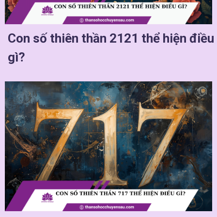
Con số thiên thần 2121 thể hiện điều
gì?