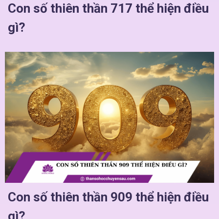
Con số thiên thần 717 thể hiện điều
gì?
Con số thiên thần 909 thể hiện điều
gì?