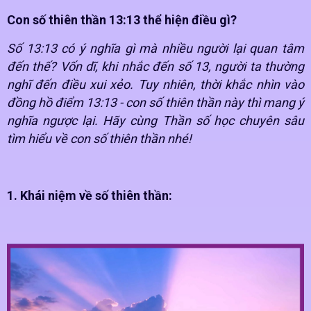
Con số thiên thần 13:13 thể hiện điều gì?
Số 13:13 có ý nghĩa gì mà nhiều người lại quan tâm
đến thế? Vốn dĩ, khi nhắc đến số 13, người ta thường
nghĩ đến điều xui xẻo. Tuy nhiên, thời khắc nhìn vào
đồng hồ điểm 13:13 - con số thiên thần này thì mang ý
nghĩa ngược lại. Hãy cùng Thần số học chuyên sâu
tìm hiểu về con số thiên thần nhé!
1. Khái niệm về số thiên thần: