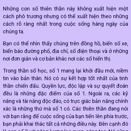
Những con số thiên thần này không xuất hiện một
cách phô trương nhưng có thể xuất hiện theo những
cách rõ ràng nhất trong cuộc sống hàng ngày của
chúng ta.
Bạn có thể nhìn thấy chúng trên đồng hồ, biển số xe,
biển báo đường phố, địa chỉ, số điện thoại và ở những
nơi đơn giản và cơ bản khác nơi các số hiển thị.
Trong thần số học, số 1 mang lại khởi đầu mới, niềm
tin vào bản thân. Nó có sự kết hợp tốt nhất của tinh
thần chiến đấu. Quyền lực, độc lập và sự quyết đoán
đều là những đặc điểm của số 1. Ngoài ra, các kỹ
năng và tài năng độc đáo, có trực giác bản năng chính
xác là những thứ mà số 1 có. Các thiên thần đang nói
với bạn rằng để cuộc sống của bạn tiến lên phía trước,
bạn phải khai thác tất cả những điều này. Bên cạnh đó