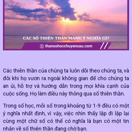
Các thiên thần của chúng ta luôn dõi theo chúng ta, và
đôi khi họ vươn ra ngoài không gian để cho chúng ta
an ủi, hỗ trợ và hướng dẫn trong mọi khía cạnh của
cuộc sống. Họ làm điều này thông qua số thiên thần.
Trong số học, mỗi số trong khoảng từ 1-9 đều có một
ý nghĩa nhất định, vì vậy, việc nhìn thấy lặp đi lặp lại
cùng một chữ số có thể có nghĩa là bạn có một tin
nhắn về số thiên thần đang chờ bạn.