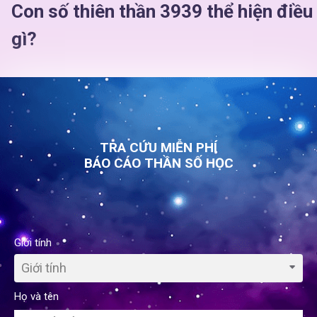
Con số thiên thần 3939 thể hiện điều
gì?
TRA CỨU MIỄN PHÍ
BÁO CÁO THẦN SỐ HỌC
Giới tính
Giới tính
Họ và tên