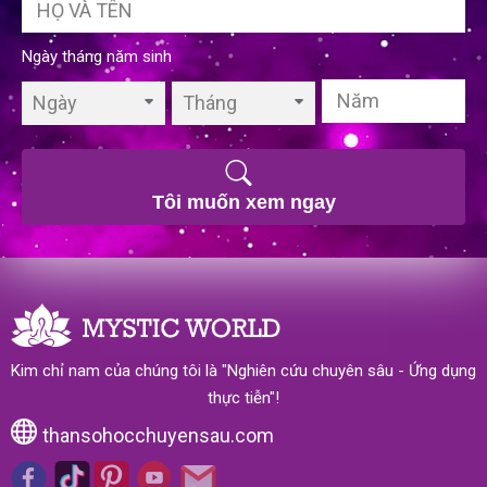
Ngày tháng năm sinh
Ngày
Tháng
Tôi muốn xem ngay
Kim chỉ nam của chúng tôi là "Nghiên cứu chuyên sâu - Ứng dụng
thực tiễn"!
thansohocchuyensau.com