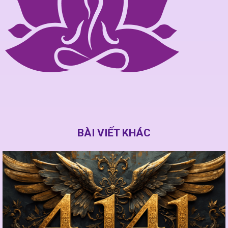
BÀI VIẾT KHÁC