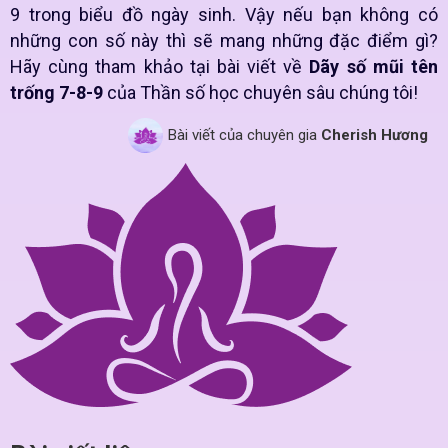
9 trong biểu đồ ngày sinh. Vậy nếu bạn không có
những con số này thì sẽ mang những đặc điểm gì?
Hãy cùng tham khảo tại bài viết về
Dãy số mũi tên
trống 7-8-9
của Thần số học chuyên sâu chúng tôi!
Bài viết của chuyên gia
Cherish Hương