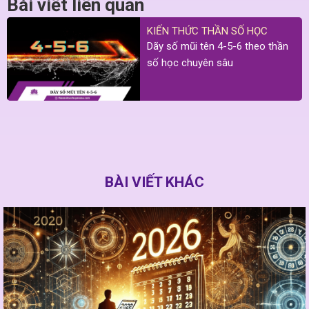
Bài viết liên quan
KIẾN THỨC THẦN SỐ HỌC
Dãy số mũi tên 4-5-6 theo thần
số học chuyên sâu
BÀI VIẾT KHÁC