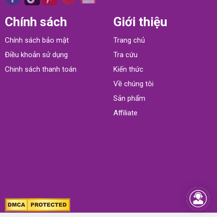
Chính sách
Giới thiệu
Chính sách bảo mật
Trang chủ
Điều khoản sử dụng
Tra cứu
Chinh sách thanh toán
Kiến thức
Về chúng tôi
Sản phẩm
Affiliate