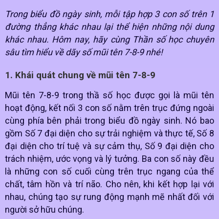
Trong biểu đồ ngày sinh, mỗi tập hợp 3 con số trên 1
đường thẳng khác nhau lại thể hiện những nội dung
khác nhau. Hôm nay, hãy cùng Thần số học chuyên
sâu tìm hiểu về dãy số mũi tên 7-8-9 nhé!
1. Khái quát chung về mũi tên 7-8-9
Mũi tên 7-8-9 trong thầ số học được gọi là mũi tên
hoạt động, kết nối 3 con số nằm trên trục đứng ngoài
cùng phía bên phải trong biểu đồ ngày sinh. Nó bao
gồm Số 7 đại diện cho sự trải nghiệm và thực tế, Số 8
đại diện cho trí tuệ và sự cảm thụ, Số 9 đại diện cho
trách nhiệm, ước vọng và lý tưởng. Ba con số này đều
là những con số cuối cùng trên trục ngang của thể
chất, tâm hồn và trí não. Cho nên, khi kết hợp lại với
nhau, chúng tạo sự rung động mạnh mẽ nhất đối với
người sở hữu chúng.