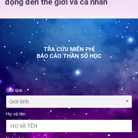
động đến thế giới và cá nhân
TRA CỨU MIỄN PHÍ
BÁO CÁO THẦN SỐ HỌC
Giới tính
Giới tính
Họ và tên