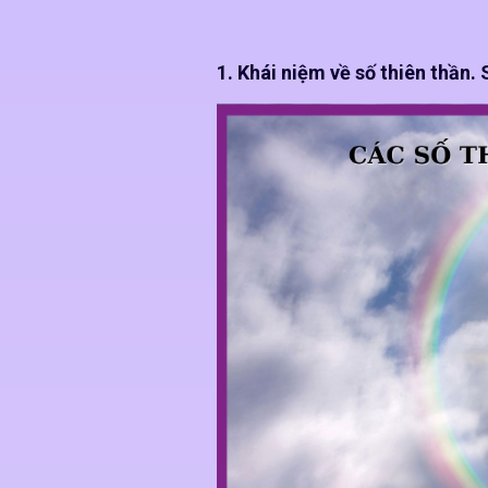
1. Khái niệm về số thiên thần. 