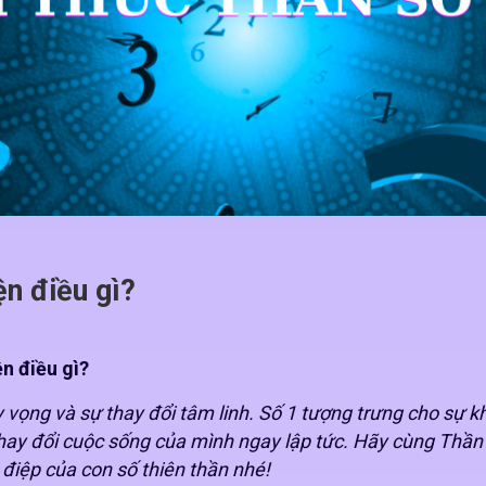
ện điều gì?
ện điều gì?
 vọng và sự thay đổi tâm linh. Số 1 tượng trưng cho sự k
hay đổi cuộc sống của mình ngay lập tức. Hãy cùng Thần
iệp của con số thiên thần nhé!