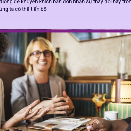
xuống để khuyến khích bạn đón nhận sự thay đổi này tro
ng ta có thể tiến bộ.