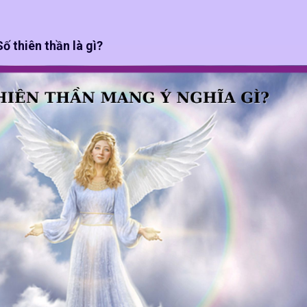
Số thiên thần là gì?