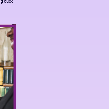
ng cuộc