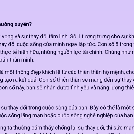
thường xuyên?
 vọng và sự thay đổi tâm linh. Số 1 tượng trưng cho sự k
hay đổi cuộc sống của mình ngay lập tức. Con số 8 trong
thực tế hiện hữu, những nguồn lực tài chính. Chúng như
 bản thân mình.
là một thông điệp khích lệ từ các thiên thần hộ mệnh, ch
g tạo ra kết quả. Con số thiên thần sẽ mang đến sự thay 
con số này, bạn sẽ nhận được tình yêu và năng lượng thiê
 sự thay đổi trong cuộc sống của bạn. Đây có thể là một 
cuộc sống lãng mạn hoặc cuộc sống nghề nghiệp của bạn
úng ta thường cảm thấy chống lại sự thay đổi, thì sức mạ