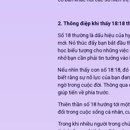
2. Thông điệp khi thấy 18:18 
Số 18 thường là dấu hiệu của hy
mới. Nó thúc đẩy bạn bắt đầu t
học biểu tượng cho những việc 
nhở bạn cần phải tin tưởng vào
Nếu nhìn thấy con số 18:18, đó 
biết rằng sự nỗ lực của bạn đan
ngờ trong cuộc đời. Thông qua 
giúp tiến về phía trước.
Thiên thần số 18 hướng tới một
đổi trong cuộc sống cá nhân, 
Trong khi nhiều người trong ch