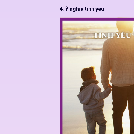
4. Ý nghĩa tình yêu