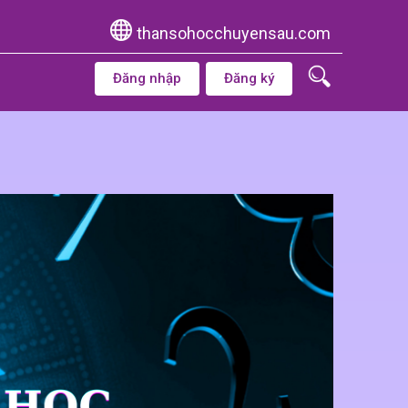
thansohocchuyensau.com
Đăng nhập
Đăng ký