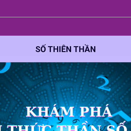
SỐ THIÊN THẦN