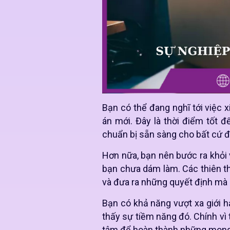
Bạn có thể đang nghĩ tới việc 
án mới. Đây là thời điểm tốt 
chuẩn bị sẵn sàng cho bất cứ đi
Hơn nữa, bạn nên bước ra khỏi 
bạn chưa dám làm. Các thiên th
và đưa ra những quyết định mà 
Bạn có khả năng vượt xa giới 
thấy sự tiềm năng đó. Chính vì
tâm để hoàn thành những mong