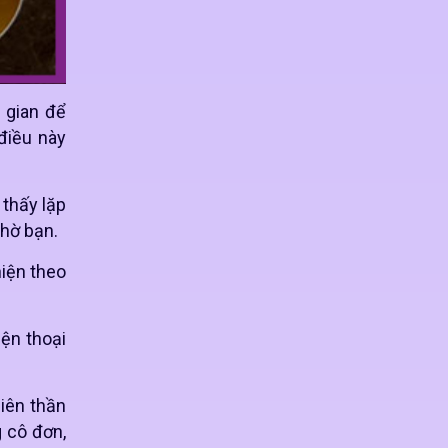
g gian để
điều này
 thấy lặp
chờ bạn.
iện theo
iện thoại
iên thần
 cô đơn,