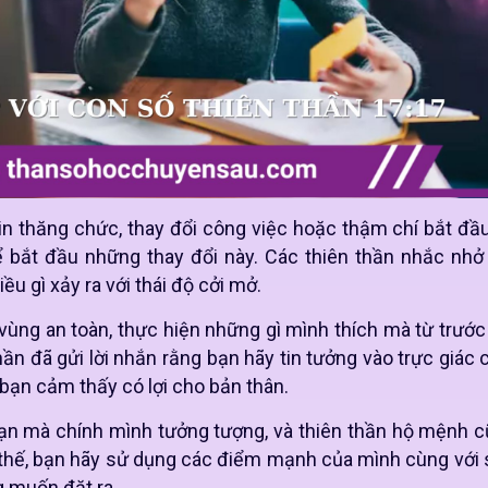
xin thăng chức, thay đổi công việc hoặc thậm chí bắt đ
để bắt đầu những thay đổi này. Các thiên thần nhắc nhở
ều gì xảy ra với thái độ cởi mở.
vùng an toàn, thực hiện những gì mình thích mà từ trướ
ần đã gửi lời nhắn rằng bạn hãy tin tưởng vào trực giác
bạn cảm thấy có lợi cho bản thân.
hạn mà chính mình tưởng tượng, và thiên thần hộ mệnh c
 thế, bạn hãy sử dụng các điểm mạnh của mình cùng với 
 muốn đặt ra.