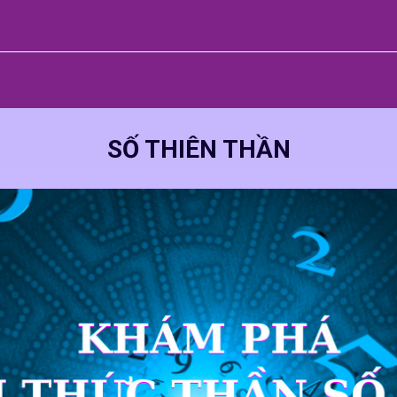
SỐ THIÊN THẦN