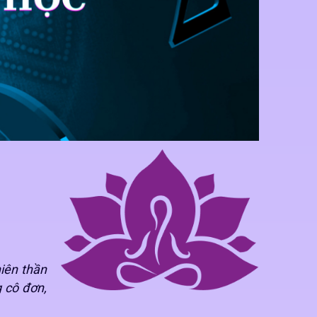
iên thần
 cô đơn,