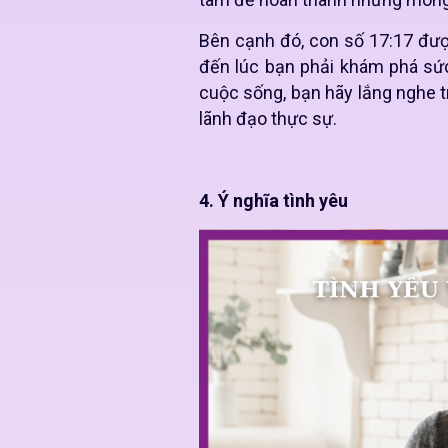
Bên cạnh đó, con số 17:17 đượ
đến lúc bạn phải khám phá sức
cuộc sống, bạn hãy lắng nghe t
lãnh đạo thực sự.
4. Ý nghĩa tình yêu