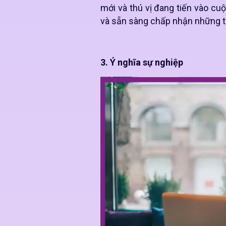
mới và thú vị đang tiến vào cu
và sẵn sàng chấp nhận những t
3. Ý nghĩa sự nghiệp