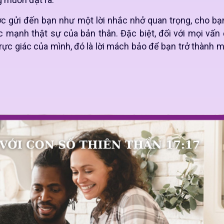
c gửi đến bạn như một lời nhắc nhở quan trọng, cho bạn
 mạnh thật sự của bản thân. Đặc biệt, đối với mọi vấn 
rực giác của mình, đó là lời mách bảo để bạn trở thành 