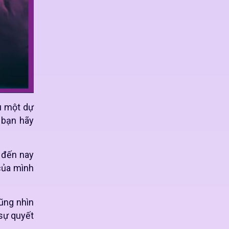
ầu một dự
 bạn hãy
c đến nay
 của mình
ũng nhìn
sự quyết