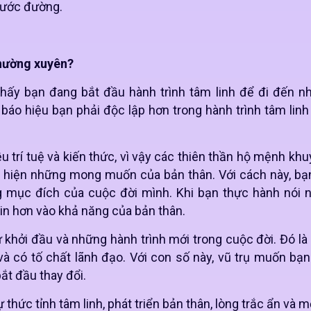
bước đường.
thường xuyên?
thấy bạn đang bắt đầu hành trình tâm linh để đi đến nh
áo hiệu bạn phải độc lập hơn trong hành trình tâm linh
u trí tuệ và kiến thức, vì vậy các thiên thần hộ mệnh kh
hể hiện những mong muốn của bản thân. Với cách này, bạ
 mục đích của cuộc đời mình. Khi bạn thực hành nói n
tin hơn vào khả năng của bản thân.
ự khởi đầu và những hành trình mới trong cuộc đời. Đó l
à có tố chất lãnh đạo. Với con số này, vũ trụ muốn bạn
ắt đầu thay đổi.
sự thức tỉnh tâm linh, phát triển bản thân, lòng trắc ẩn và m