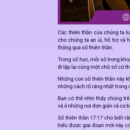
Các thiên thần của chúng ta lu
cho chúng ta an ủi, hỗ trợ và
thông qua số thiên thần.
Trong số học, mỗi số trong khoả
đi lặp lại cùng một chữ số có t
Những con số thiên thần này k
những cách rõ ràng nhất trong
Bạn có thể nhìn thấy chúng trên
và ở những nơi đơn giản và cơ b
Số thiên thần 17:17
cho biết r
hiểu được giai đoạn mới này c