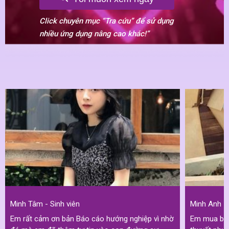
Click chuyên mục “Tra cứu” để sử dụng
nhiều ứng dụng nâng cao khác!”
Minh Tâm - Sinh viên
Minh Anh -
Em rất cảm ơn bản Báo cáo hướng nghiệp vì nhờ
Em mua báo 