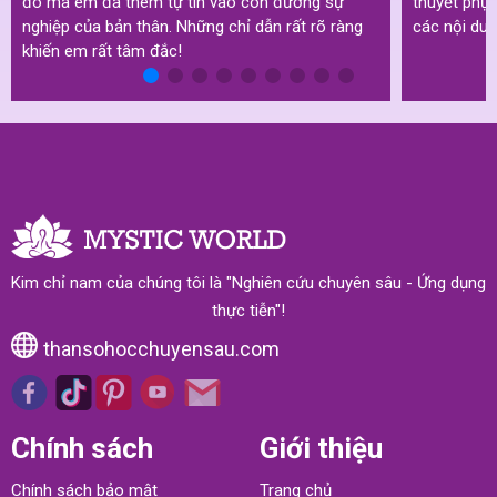
đó mà em đã thêm tự tin vào con đường sự
thuyết phục
nghiệp của bản thân. Những chỉ dẫn rất rõ ràng
các nội dun
khiến em rất tâm đắc!
Kim chỉ nam của chúng tôi là "Nghiên cứu chuyên sâu - Ứng dụng
thực tiễn"!
thansohocchuyensau.com
Chính sách
Giới thiệu
Chính sách bảo mật
Trang chủ