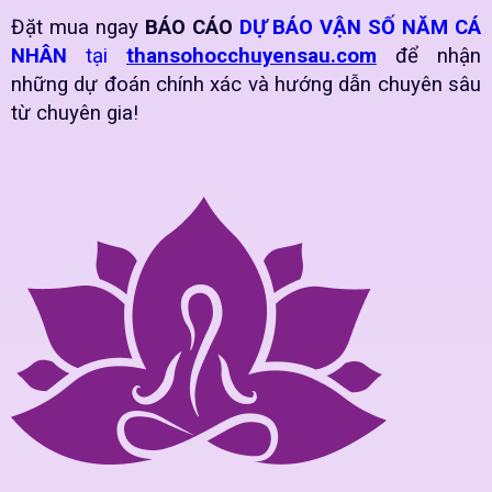
Đặt mua ngay
BÁO CÁO
DỰ BÁO VẬN SỐ NĂM CÁ
NHÂN
tại
thansohocchuyensau.com
để nhận
những dự đoán chính xác và hướng dẫn chuyên sâu
từ chuyên gia!