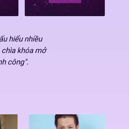
ấu hiểu nhiều
 chìa khóa mở
nh công".