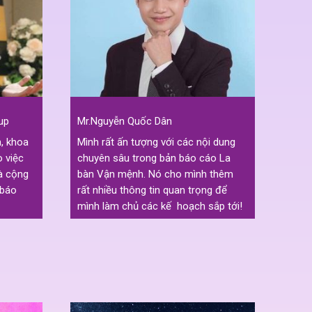
up
Mr.Nguyễn Quốc Dân
Chị 
, khoa
Mình rất ấn tượng với các nội dung
Là m
o việc
chuyên sâu trong bản báo cáo La
đến 
và cộng
bàn Vận mệnh. Nó cho mình thêm
Cầm 
 báo
rất nhiều thông tin quan trọng để
tôi 
mình làm chủ các kế hoạch sắp tới!
đáng