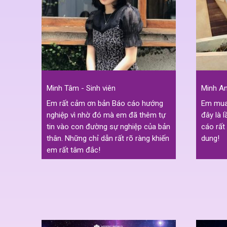
Minh Tâm - Sinh viên
Minh An
Em rất cảm ơn bản Báo cáo hướng
Em mua 
nghiệp vì nhờ đó mà em đã thêm tự
đây là 
tin vào con đường sự nghiệp của bản
cáo rất
thân. Những chỉ dẫn rất rõ ràng khiến
dung!
em rất tâm đắc!