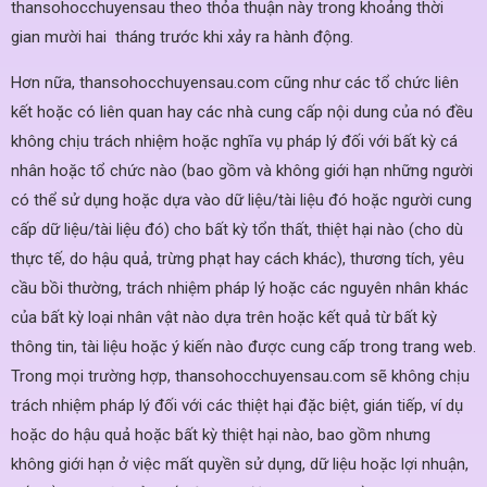
thansohocchuyensau theo thỏa thuận này trong khoảng thời
gian mười hai tháng trước khi xảy ra hành động.
Hơn nữa, thansohocchuyensau.com cũng như các tổ chức liên
kết hoặc có liên quan hay các nhà cung cấp nội dung của nó đều
không chịu trách nhiệm hoặc nghĩa vụ pháp lý đối với bất kỳ cá
nhân hoặc tổ chức nào (bao gồm và không giới hạn những người
có thể sử dụng hoặc dựa vào dữ liệu/tài liệu đó hoặc người cung
cấp dữ liệu/tài liệu đó) cho bất kỳ tổn thất, thiệt hại nào (cho dù
thực tế, do hậu quả, trừng phạt hay cách khác), thương tích, yêu
cầu bồi thường, trách nhiệm pháp lý hoặc các nguyên nhân khác
của bất kỳ loại nhân vật nào dựa trên hoặc kết quả từ bất kỳ
thông tin, tài liệu hoặc ý kiến ​​nào được cung cấp trong trang web.
Trong mọi trường hợp, thansohocchuyensau.com sẽ không chịu
trách nhiệm pháp lý đối với các thiệt hại đặc biệt, gián tiếp, ví dụ
hoặc do hậu quả hoặc bất kỳ thiệt hại nào, bao gồm nhưng
không giới hạn ở việc mất quyền sử dụng, dữ liệu hoặc lợi nhuận,